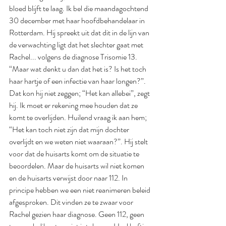
bloed blijft te laag. Ik bel die maandagochtend 
30 december met haar hoofdbehandelaar in 
Rotterdam. Hij spreekt uit dat dit in de lijn van 
de verwachting ligt dat het slechter gaat met 
Rachel... volgens de diagnose Trisomie 13. 
“Maar wat denkt u dan dat het is? Is het toch 
haar hartje of een infectie van haar longen?”. 
Dat kon hij niet zeggen; “Het kan allebei”, zegt 
hij. Ik moet er rekening mee houden dat ze 
komt te overlijden. Huilend vraag ik aan hem; 
“Het kan toch niet zijn dat mijn dochter 
overlijdt en we weten niet waaraan?”. Hij stelt 
voor dat de huisarts komt om de situatie te 
beoordelen. Maar de huisarts wil niet komen 
en de huisarts verwijst door naar 112. In 
principe hebben we een niet reanimeren beleid 
afgesproken. Dit vinden ze te zwaar voor 
Rachel gezien haar diagnose. Geen 112, geen 