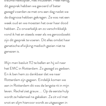
trauma helikopter, niet intuberen. Heel heftig, 
dit gesprek hebben we gevoerd of beter 
gezegd voerden ze met ons een dag nadat we 
de diagnose hebben gekregen. Ze was net een 
week oud en we moesten het over haar dood 
hebben. Zo onwerkelijk en zo verschrikkelijk 
vond ik het en steeds weer als we genoodzaakt 
zijn dit gesprek te voeren. Dit alles omdat haar 
genetische afwijking medisch gezien niet te 
genezen is. 
Mijn man besluit 112 te bellen en hij wil naar 
het EMC in Rotterdam. Zo gezegd zo gedaan. 
En ik ben hem zo dankbaar dat we naar 
Rotterdam zijn gegaan. Eindelijk komen we 
aan in Rotterdam dit was de langste rit in mijn 
leven. Rachel ziet grauw.... Op de eerste hulp 
wordt ze helemaal na gekeken. Ze zit vol met 
snot en slijm hiervoor wordt ze uitgezogen in 